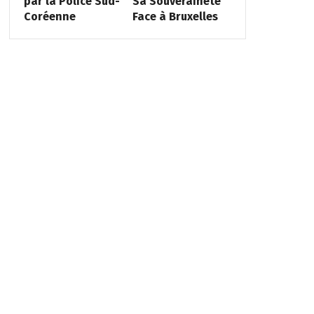
par la Police Sud-
Sa Souveraineté
Coréenne
Face à Bruxelles