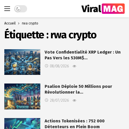
Dark mode
Accueil
rwa crypto
Étiquette :
rwa crypto
Vote Confidentialité XRP Ledger : Un
Pas Vers les 530M$…
08/08/2026
Psalion Déploie 50 Millions pour
Révolutionner la…
28/07/2026
Actions Tokenisées : 752 000
Détenteurs en Plein Boom