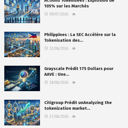
Actions Tokenisées : Explosion de
105% sur les Marchés
09/07/2026
Philippines : La SEC Accélère sur la
Tokenisation des…
22/06/2026
Grayscale Prédit 175 Dollars pour
AAVE : Une…
18/06/2026
Citigroup Prédit unAnalyzing the
tokenization market…
17/06/2026