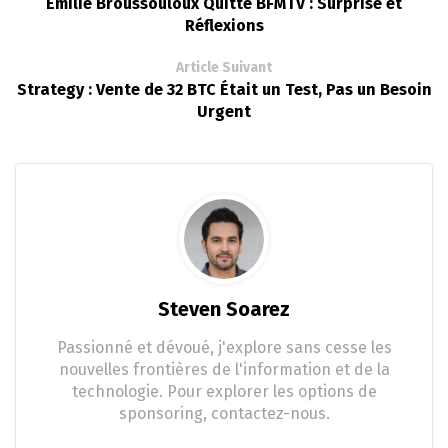
Émilie Broussouloux Quitte BFMTV : Surprise et
Réflexions
Article Suivant
Strategy : Vente de 32 BTC Était un Test, Pas un Besoin
Urgent
Steven Soarez
Passionné et dévoué, j'explore sans cesse les
nouvelles frontières de l'information et de la
technologie. Pour explorer les options de
sponsoring, contactez-nous.