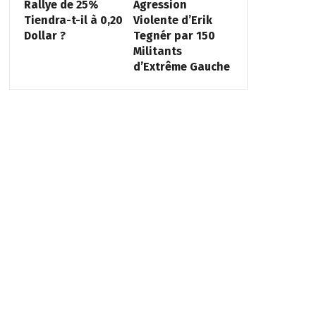
Rallye de 25%
Agression
Tiendra-t-il à 0,20
Violente d’Erik
Dollar ?
Tegnér par 150
Militants
d’Extrême Gauche