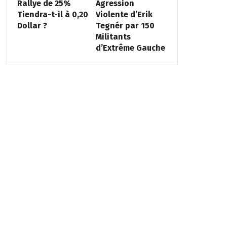
Rallye de 25%
Agression
Tiendra-t-il à 0,20
Violente d’Erik
Dollar ?
Tegnér par 150
Militants
d’Extrême Gauche