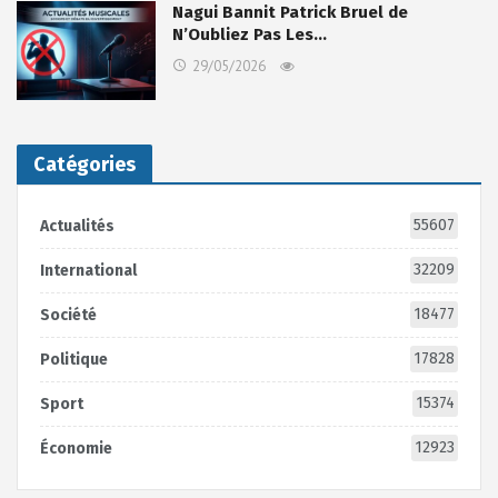
Nagui Bannit Patrick Bruel de
N’Oubliez Pas Les…
29/05/2026
Catégories
55607
Actualités
32209
International
18477
Société
17828
Politique
15374
Sport
12923
Économie