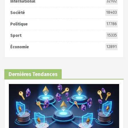
32102
International
18403
Société
17786
Politique
15335
Sport
12891
Économie
Dernières Tendances