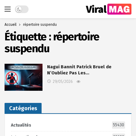
Dark mode
Accueil
répertoire suspendu
Étiquette :
répertoire
suspendu
Nagui Bannit Patrick Bruel de
N’Oubliez Pas Les…
29/05/2026
Catégories
55430
Actualités