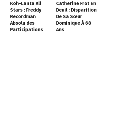
Koh-Lanta All
Catherine Frot En
Stars : Freddy
Deuil : Disparition
Recordman
De Sa Sœur
Absolu des
Dominique À 68
Participations
Ans