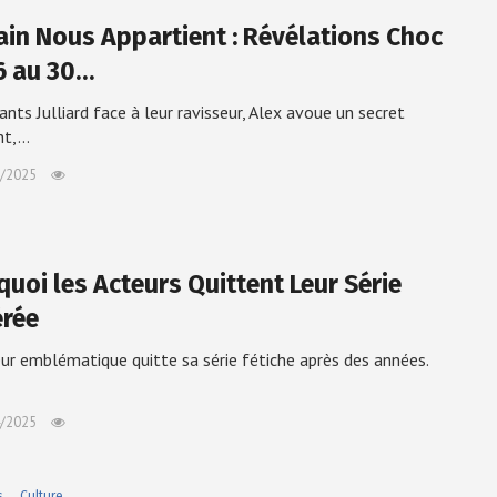
in Nous Appartient : Révélations Choc
6 au 30…
ants Julliard face à leur ravisseur, Alex avoue un secret
nt,…
/2025
quoi les Acteurs Quittent Leur Série
érée
ur emblématique quitte sa série fétiche après des années.
/2025
s
Culture