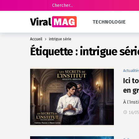
TECHNOLOGIE
Accueil
intrigue série
Étiquette :
intrigue séri
Actualité
Ici 
en g
À l'Ins
16/05