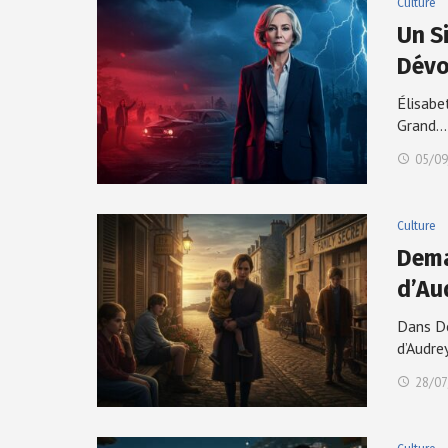
Culture
Un Si
Dévo
Élisabe
Grand…
05/09
Culture
Dema
d’Au
Dans De
d’Audre
28/07