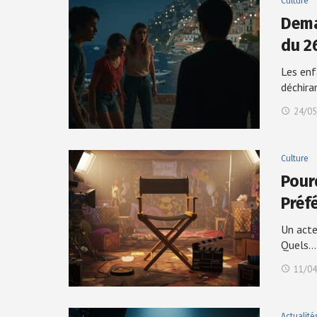
Culture
Dema
du 2
Les enf
déchira
24/05
Culture
Pour
Préf
Un acte
Quels…
11/04
Actualité