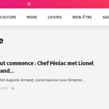
CULTURE
MODE
LOISIRS
BIEN-ÊTRE
GA
e
s
tout commence : Chef Péniac met Lionel
rand…
titut Auguste-Armand, Lionel bascule sous l'emprise…
/2026