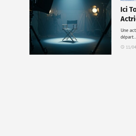
Ici 
Actri
Une act
départ
11/04