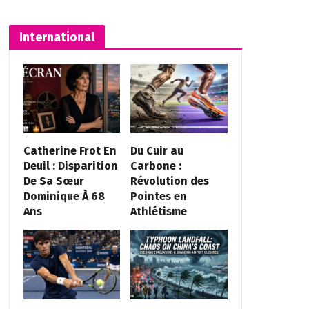
International
Catherine Frot En
Du Cuir au
Deuil : Disparition
Carbone :
De Sa Sœur
Révolution des
Dominique À 68
Pointes en
Ans
Athlétisme