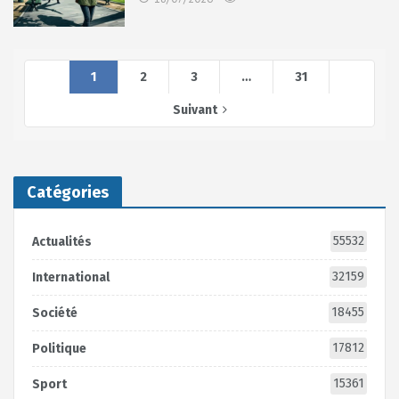
1
2
3
…
31
Suivant
Catégories
55532
Actualités
32159
International
18455
Société
17812
Politique
15361
Sport