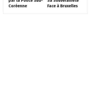
par la Police Sud-
Sa Souveraineté
Coréenne
Face à Bruxelles