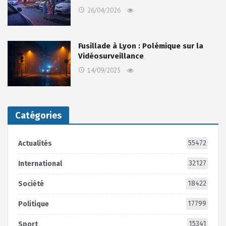
26/04/2026
Fusillade à Lyon : Polémique sur la
Vidéosurveillance
14/09/2025
Catégories
55472
Actualités
32127
International
18422
Société
17799
Politique
15341
Sport