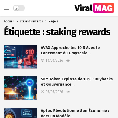
Dark mode
Accueil
staking rewards
Page 2
Étiquette :
staking rewards
AVAX Approche les 10 $ Avec le
Lancement du Grayscale…
13/03/2026
SKY Token Explose de 10% : Buybacks
et Gouvernance…
05/03/2026
Aptos Révolutionne Son Économie :
Vers un Modèle…