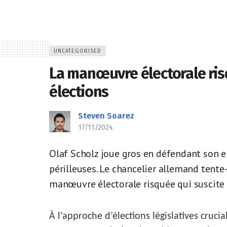
UNCATEGORISED
La manœuvre électorale ris
élections
Accueil
La manœuvre électorale risquée d’Olaf Scholz avant 
Steven Soarez
17/11/2024
Olaf Scholz joue gros en défendant son en
périlleuses. Le chancelier allemand tente-
manœuvre électorale risquée qui suscite d
À l’approche d’élections législatives cruci