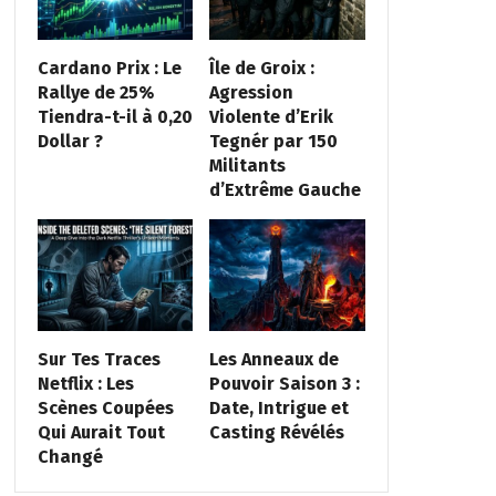
Cardano Prix : Le
Île de Groix :
Rallye de 25%
Agression
Tiendra-t-il à 0,20
Violente d’Erik
Dollar ?
Tegnér par 150
Militants
d’Extrême Gauche
Sur Tes Traces
Les Anneaux de
Netflix : Les
Pouvoir Saison 3 :
Scènes Coupées
Date, Intrigue et
Qui Aurait Tout
Casting Révélés
Changé