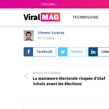
ACTUALITÉS
ÉCONOMIE
TECHNOLOGIE
rthertjzrhrthzr
Accueil
Actualités
rthertjzrhrthzr
Steven Soarez
17/11/2024
Facebook
Twitter
Link
Article Précédent
La manœuvre électorale risquée d'Olaf
Scholz avant les élections