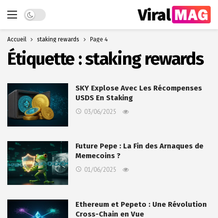
Dark mode
Accueil
staking rewards
Page 4
Étiquette :
staking rewards
SKY Explose Avec Les Récompenses
USDS En Staking
03/06/2025
Future Pepe : La Fin des Arnaques de
Memecoins ?
01/06/2025
Ethereum et Pepeto : Une Révolution
Cross-Chain en Vue