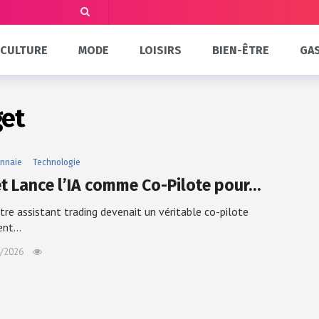
CULTURE
MODE
LOISIRS
BIEN-ÊTRE
GA
get
nnaie
Technologie
et Lance l’IA comme Co-Pilote pour…
otre assistant trading devenait un véritable co-pilote
gent…
/2026