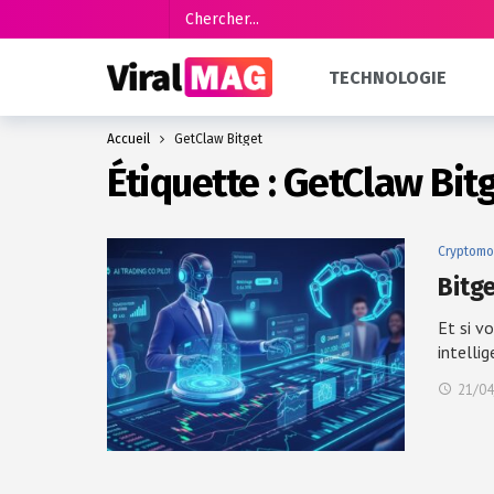
TECHNOLOGIE
Accueil
GetClaw Bitget
Étiquette :
GetClaw Bit
Cryptomo
Bitg
Et si v
intelli
21/04