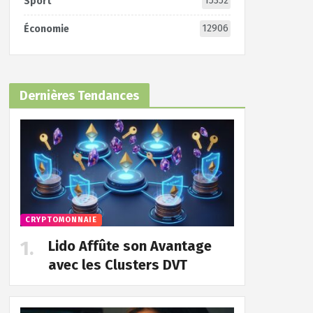
15352
Sport
12906
Économie
Dernières Tendances
CRYPTOMONNAIE
Lido Affûte son Avantage
avec les Clusters DVT