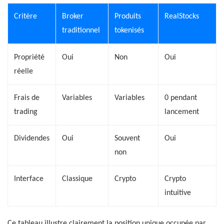
Critère
Broker
Produits
RealStocks
traditionnel
tokenisés
Propriété
Oui
Non
Oui
réelle
Frais de
Variables
Variables
0 pendant
trading
lancement
Dividendes
Oui
Souvent
Oui
non
Interface
Classique
Crypto
Crypto
intuitive
Ce tableau illustre clairement la position unique occupée par