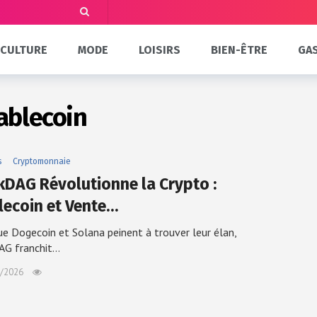
CULTURE
MODE
LOISIRS
BIEN-ÊTRE
GA
ablecoin
s
Cryptomonnaie
kDAG Révolutionne la Crypto :
lecoin et Vente…
ue Dogecoin et Solana peinent à trouver leur élan,
AG franchit…
/2026