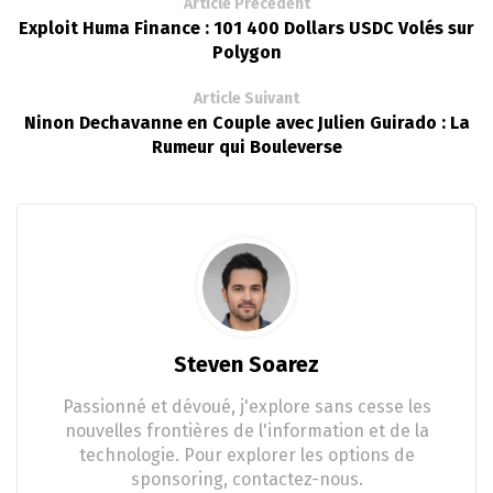
Article Précédent
Exploit Huma Finance : 101 400 Dollars USDC Volés sur
Polygon
Article Suivant
Ninon Dechavanne en Couple avec Julien Guirado : La
Rumeur qui Bouleverse
Steven Soarez
Passionné et dévoué, j'explore sans cesse les
nouvelles frontières de l'information et de la
technologie. Pour explorer les options de
sponsoring, contactez-nous.