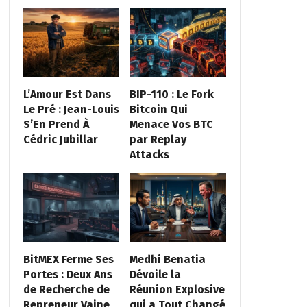
L’Amour Est Dans
BIP-110 : Le Fork
Le Pré : Jean-Louis
Bitcoin Qui
S’En Prend À
Menace Vos BTC
Cédric Jubillar
par Replay
Attacks
BitMEX Ferme Ses
Medhi Benatia
Portes : Deux Ans
Dévoile la
de Recherche de
Réunion Explosive
Repreneur Vaine
qui a Tout Changé