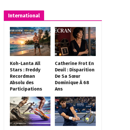
International
Koh-Lanta All
Catherine Frot En
Stars : Freddy
Deuil : Disparition
Recordman
De Sa Sœur
Absolu des
Dominique À 68
Participations
Ans