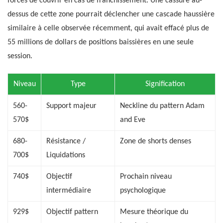
forcés de couvrir en cas de franchissement. Une cassure au-
dessus de cette zone pourrait déclencher une cascade haussière
similaire à celle observée récemment, qui avait effacé plus de
55 millions de dollars de positions baissières en une seule
session.
Niveau
Type
Signification
560-
Support majeur
Neckline du pattern Adam
570$
and Eve
680-
Résistance /
Zone de shorts denses
700$
Liquidations
740$
Objectif
Prochain niveau
intermédiaire
psychologique
929$
Objectif pattern
Mesure théorique du