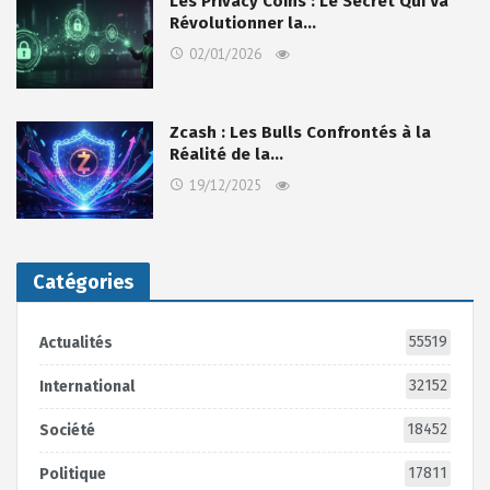
Les Privacy Coins : Le Secret Qui Va
Révolutionner la…
02/01/2026
Zcash : Les Bulls Confrontés à la
Réalité de la…
19/12/2025
Catégories
55519
Actualités
32152
International
18452
Société
17811
Politique