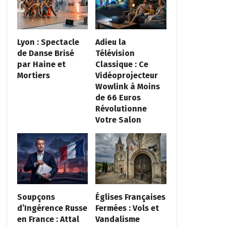
Lyon : Spectacle
Adieu la
de Danse Brisé
Télévision
par Haine et
Classique : Ce
Mortiers
Vidéoprojecteur
Wowlink à Moins
de 66 Euros
Révolutionne
Votre Salon
Soupçons
Églises Françaises
d’Ingérence Russe
Fermées : Vols et
en France : Attal
Vandalisme