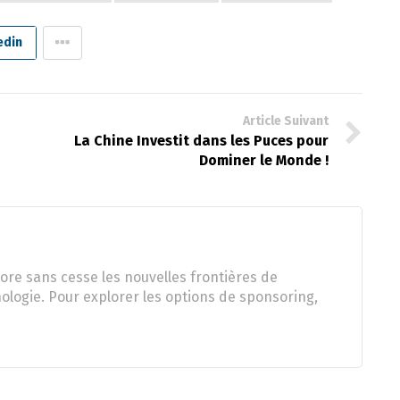
edin
Article Suivant
La Chine Investit dans les Puces pour
Dominer le Monde !
ore sans cesse les nouvelles frontières de
nologie. Pour explorer les options de sponsoring,