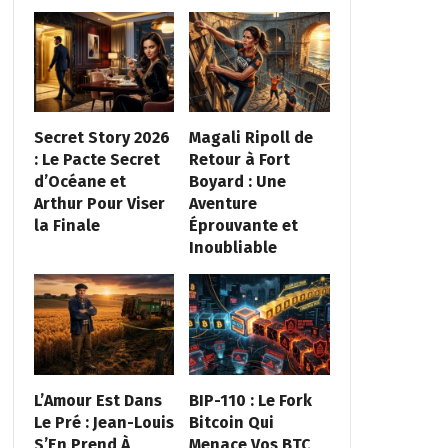
Secret Story 2026
Magali Ripoll de
: Le Pacte Secret
Retour à Fort
d’Océane et
Boyard : Une
Arthur Pour Viser
Aventure
la Finale
Éprouvante et
Inoubliable
L’Amour Est Dans
BIP-110 : Le Fork
Le Pré : Jean-Louis
Bitcoin Qui
S’En Prend À
Menace Vos BTC