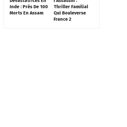
Dévastatrices En
l’Assassin :
Inde : Près De 100
Thriller Familial
Morts En Assam
Qui Bouleverse
France 2