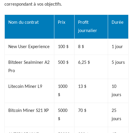
correspondant à vos objectifs.
Nom du contrat
Prix
Profit
Durée
journalier
New User Experience
100 $
8 $
1 jour
Bitdeer Sealminer A2
500 $
6,25 $
5 jours
Pro
Litecoin Miner L9
1000
13 $
10
$
jours
Bitcoin Miner S21 XP
5000
70 $
25
$
jours