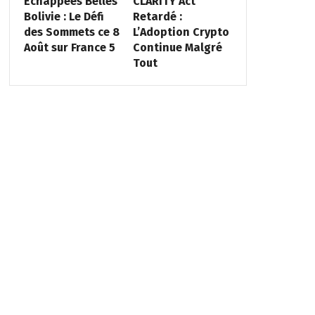
Échappées Belles
CLARITY Act
Bolivie : Le Défi
Retardé :
des Sommets ce 8
L’Adoption Crypto
Août sur France 5
Continue Malgré
Tout