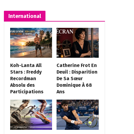
International
Koh-Lanta All
Catherine Frot En
Stars : Freddy
Deuil : Disparition
Recordman
De Sa Sœur
Absolu des
Dominique À 68
Participations
Ans