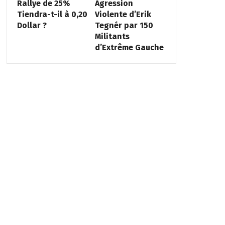
Rallye de 25%
Agression
Tiendra-t-il à 0,20
Violente d’Erik
Dollar ?
Tegnér par 150
Militants
d’Extrême Gauche