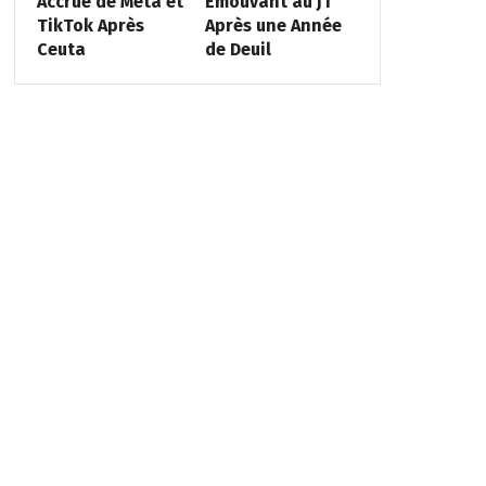
Accrue de Meta et
Émouvant au JT
TikTok Après
Après une Année
Ceuta
de Deuil