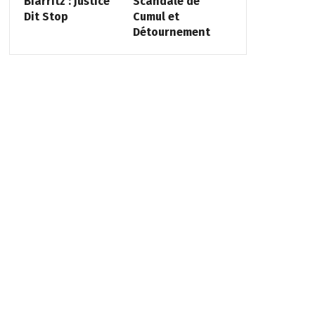
Biarritz : Justice
Scandale de
Dit Stop
Cumul et
Détournement