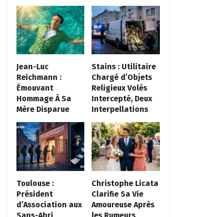
Jean-Luc
Stains : Utilitaire
Reichmann :
Chargé d’Objets
Émouvant
Religieux Volés
Hommage À Sa
Intercepté, Deux
Mère Disparue
Interpellations
Toulouse :
Christophe Licata
Président
Clarifie Sa Vie
d’Association aux
Amoureuse Après
Sans-Abri
les Rumeurs