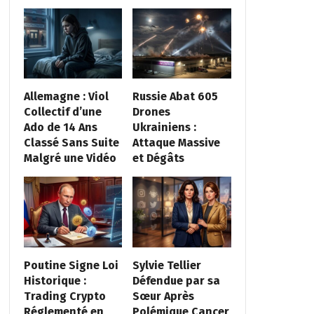
Allemagne : Viol
Russie Abat 605
Collectif d’une
Drones
Ado de 14 Ans
Ukrainiens :
Classé Sans Suite
Attaque Massive
Malgré une Vidéo
et Dégâts
Poutine Signe Loi
Sylvie Tellier
Historique :
Défendue par sa
Trading Crypto
Sœur Après
Réglementé en
Polémique Cancer