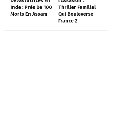
Dévastatrices En
l’Assassin :
Inde : Près De 100
Thriller Familial
Morts En Assam
Qui Bouleverse
France 2