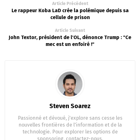
Article Précédent
Le rappeur Koba LaD crée la polémique depuis sa
cellule de prison
Article Suivant
John Textor, président de l'OL, dénonce Trump : "Ce
mec est un enfoiré !"
Steven Soarez
Passionné et dévoué, j'explore sans cesse les
nouvelles frontières de l'information et de la
technologie. Pour explorer les options de
sponsoring, contactez-nous.