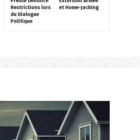
Presse Dénonce
Extorsion Armée
Restrictions lors
et Home-Jacking
du Dialogue
Politique