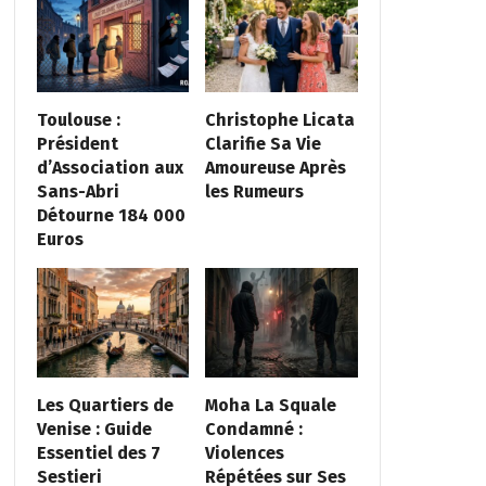
Toulouse :
Christophe Licata
Président
Clarifie Sa Vie
d’Association aux
Amoureuse Après
Sans-Abri
les Rumeurs
Détourne 184 000
Euros
Les Quartiers de
Moha La Squale
Venise : Guide
Condamné :
Essentiel des 7
Violences
Sestieri
Répétées sur Ses