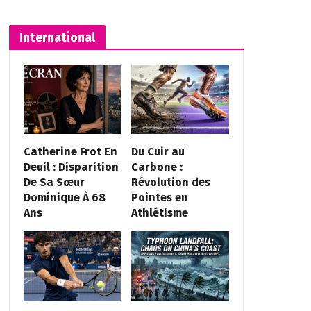
International
Catherine Frot En
Du Cuir au
Deuil : Disparition
Carbone :
De Sa Sœur
Révolution des
Dominique À 68
Pointes en
Ans
Athlétisme