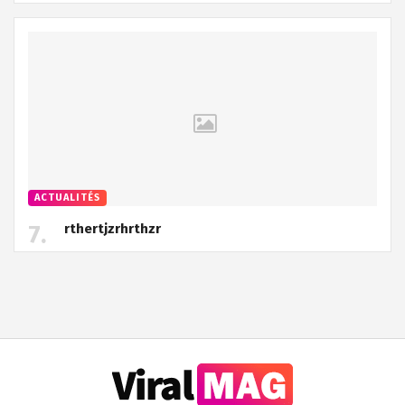
ACTUALITÉS
rthertjzrhrthzr