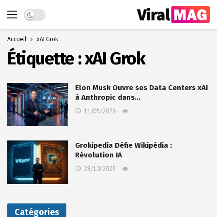
Dark mode
Accueil
xAI Grok
Étiquette :
xAI Grok
Elon Musk Ouvre ses Data Centers xAI
à Anthropic dans…
11/05/2026
Grokipedia Défie Wikipédia :
Révolution IA
28/10/2025
Catégories