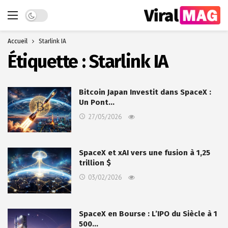
Dark mode
Accueil
Starlink IA
Étiquette :
Starlink IA
Bitcoin Japan Investit dans SpaceX :
Un Pont…
27/05/2026
SpaceX et xAI vers une fusion à 1,25
trillion $
03/02/2026
SpaceX en Bourse : L’IPO du Siècle à 1
500…