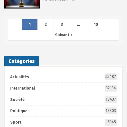
1
2
3
…
10
Suivant
Catégories
55487
Actualités
32134
International
18437
Société
17803
Politique
15345
Sport