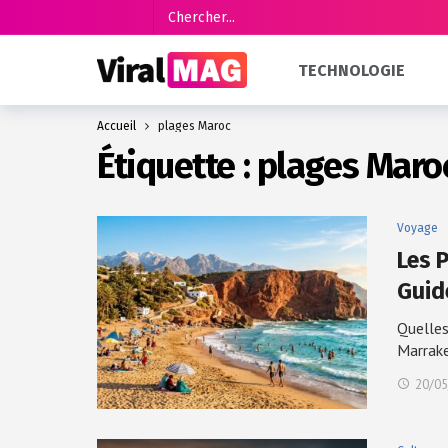
TECHNOLOGIE
Accueil
plages Maroc
Étiquette :
plages Maro
Voyage
Les 
Gui
Quelles
Marrak
20/05