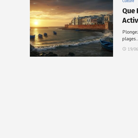
Culture
Que 
Activ
Plongez
plages
19/06