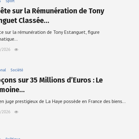
s
Sport
ête sur la Rémunération de Tony
nguet Classée…
te sur la rémunération de Tony Estanguet, figure
atique…
/2026
onal
Société
çons sur 35 Millions d’Euros : Le
imoine…
en juge prestigieux de La Haye possède en France des biens…
/2026