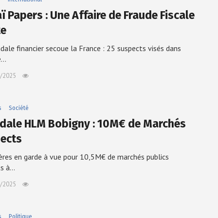
ï Papers : Une Affaire de Fraude Fiscale
te
dale financier secoue la France : 25 suspects visés dans
re…
/2025
s
Société
dale HLM Bobigny : 10M€ de Marchés
ects
rères en garde à vue pour 10,5M€ de marchés publics
ts à…
/2025
s
Politique