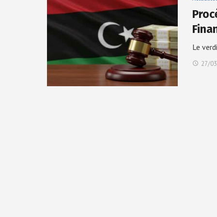
Proc
Fina
Le verd
27/03