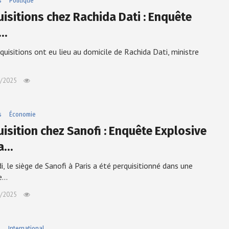
s
Politique
uisitions chez Rachida Dati : Enquête
r…
quisitions ont eu lieu au domicile de Rachida Dati, ministre
/2025
s
Économie
uisition chez Sanofi : Enquête Explosive
la…
i, le siège de Sanofi à Paris a été perquisitionné dans une
e…
/2025
e
International