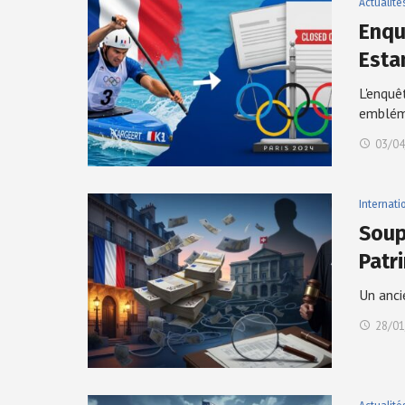
Actualité
Enqu
Esta
L'enquê
emblém
03/04
Internati
Soup
Patr
Un anci
28/01