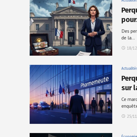
Actualité
Perq
pou
Des per
de la…
18/12
Actualité
Perq
sur 
Ce mard
enquêt
25/11
Économi