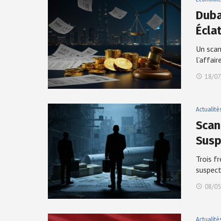
Duba
Écla
Un scan
l’affai
18/07
Actualité
Scan
Susp
Trois f
suspec
08/05
Actualité