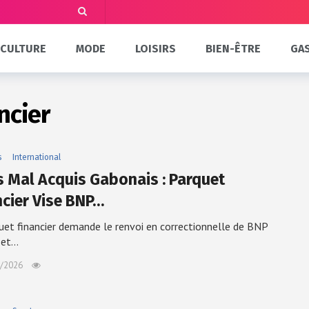
CULTURE
MODE
LOISIRS
BIEN-ÊTRE
GA
ncier
s
International
s Mal Acquis Gabonais : Parquet
ncier Vise BNP…
uet financier demande le renvoi en correctionnelle de BNP
 et…
/2026