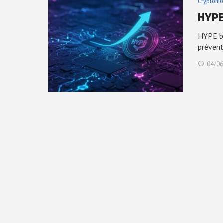
Cryptomo
HYPE
HYPE bo
préven
04/06