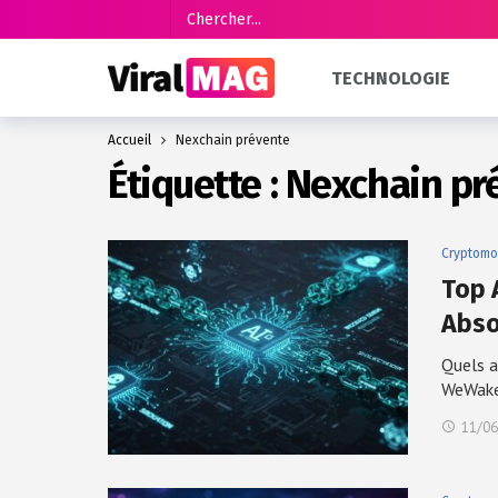
TECHNOLOGIE
Accueil
Nexchain prévente
Étiquette :
Nexchain pr
Cryptomo
Top A
Abso
Quels a
WeWak
11/06