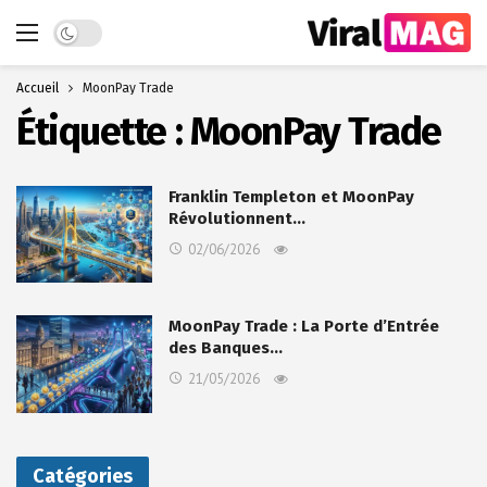
Dark mode
Accueil
MoonPay Trade
Étiquette :
MoonPay Trade
Franklin Templeton et MoonPay
Révolutionnent…
02/06/2026
MoonPay Trade : La Porte d’Entrée
des Banques…
21/05/2026
Catégories