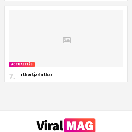
ACTUALITÉS
rthertjzrhrthzr