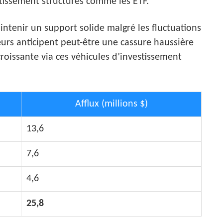
estissement structurés comme les ETF.
ntenir un support solide malgré les fluctuations
eurs anticipent peut-être une cassure haussière
croissante via ces véhicules d’investissement
Afflux (millions $)
13,6
7,6
4,6
25,8