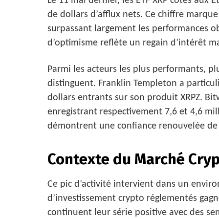
Le 11 mai dernier, les ETF XRP cotés aux É
de dollars d’afflux nets. Ce chiffre marqu
surpassant largement les performances ob
d’optimisme reflète un regain d’intérêt m
Parmi les acteurs les plus performants, pl
distinguent. Franklin Templeton a particul
dollars entrants sur son produit XRPZ. Bit
enregistrant respectivement 7,6 et 4,6 mi
démontrent une confiance renouvelée de l
Contexte du Marché Cryp
Ce pic d’activité intervient dans un envir
d’investissement crypto réglementés gagne
continuent leur série positive avec des s