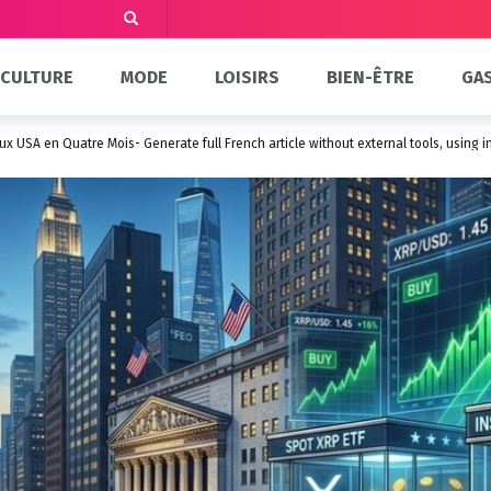
CULTURE
MODE
LOISIRS
BIEN-ÊTRE
GA
ux USA en Quatre Mois- Generate full French article without external tools, using in